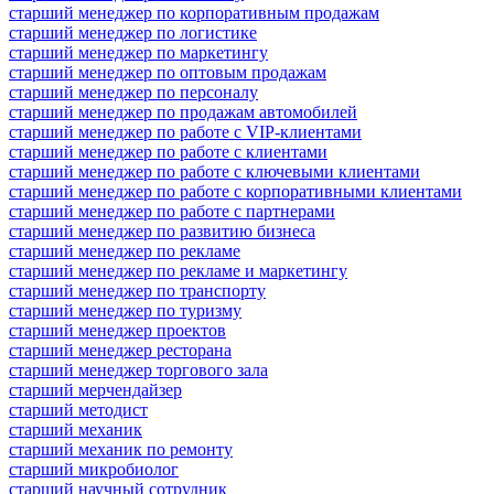
старший менеджер по корпоративным продажам
старший менеджер по логистике
старший менеджер по маркетингу
старший менеджер по оптовым продажам
старший менеджер по персоналу
старший менеджер по продажам автомобилей
старший менеджер по работе с VIP-клиентами
старший менеджер по работе с клиентами
старший менеджер по работе с ключевыми клиентами
старший менеджер по работе с корпоративными клиентами
старший менеджер по работе с партнерами
старший менеджер по развитию бизнеса
старший менеджер по рекламе
старший менеджер по рекламе и маркетингу
старший менеджер по транспорту
старший менеджер по туризму
старший менеджер проектов
старший менеджер ресторана
старший менеджер торгового зала
старший мерчендайзер
старший методист
старший механик
старший механик по ремонту
старший микробиолог
старший научный сотрудник