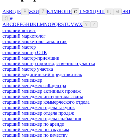
А
Б
В
Г
Д
Е
Ж
З
И
К
Л
М
Н
О
П
Р
Т
У
Ф
Х
Ц
Ч
Ш
Э
Ю
Ё
Й
С
Щ
Ы
#
Я
A
B
C
D
E
F
G
H
I
J
K
L
M
N
O
P
Q
R
S
T
U
V
W
X
Y
Z
старший логист
старший маркетолог
старший маркетолог-аналитик
старший мастер
старший мастер ОТК
старший мастер-приемщик
старший мастер производственного участка
старший мастер участка
старший медицинский представитель
старший менеджер
старший менеджер call-центра
старший менеджер активных продаж
старший менеджер интернет-магазина
старший менеджер коммерческого отдела
старший менеджер отдела закупок
старший менеджер отдела продаж
старший менеджер отдела снабжения
старший менеджер по аренде
старший менеджер по закупкам
старший менеджер по качеству