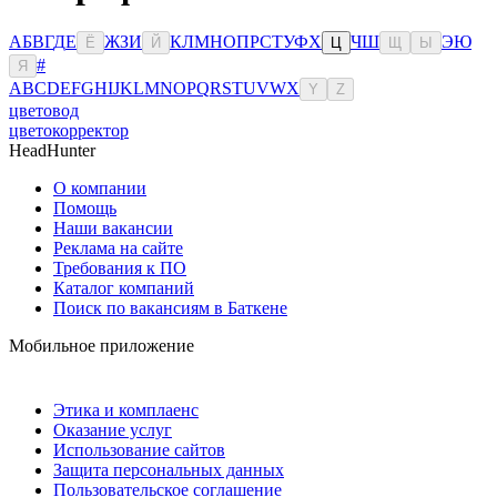
А
Б
В
Г
Д
Е
Ж
З
И
К
Л
М
Н
О
П
Р
С
Т
У
Ф
Х
Ч
Ш
Э
Ю
Ё
Й
Ц
Щ
Ы
#
Я
A
B
C
D
E
F
G
H
I
J
K
L
M
N
O
P
Q
R
S
T
U
V
W
X
Y
Z
цветовод
цветокорректор
HeadHunter
О компании
Помощь
Наши вакансии
Реклама на сайте
Требования к ПО
Каталог компаний
Поиск по вакансиям в Баткене
Мобильное приложение
Этика и комплаенс
Оказание услуг
Использование сайтов
Защита персональных данных
Пользовательское соглашение