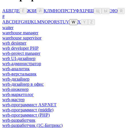
А
Б
В
Г
Д
Е
Ж
З
И
К
Л
М
Н
О
П
Р
С
Т
У
Ф
Х
Ц
Ч
Ш
Э
Ю
Ё
Й
Щ
Ы
Я
#
A
B
C
D
E
F
G
H
I
J
K
L
M
N
O
P
Q
R
S
T
U
V
X
W
Y
Z
waiter
warehouse manager
warehouse supervisor
web designer
web developer PHP
web-project manager
web UI-дизайнер
web-администратор
web-аналитик
web-верстальщик
web-дизайнер
web-дизайнер в офис
web-инженер
web-маркетолог
web-мастер
web-программист ASP.NET
web-программист (middle)
web-программист (PHP)
web-разработчик
web-разработчик (1С-Битрикс)