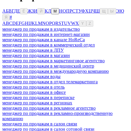
А
Б
В
Г
Д
Е
Ж
З
И
К
Л
Н
О
П
Р
С
Т
У
Ф
Х
Ц
Ч
Ш
Э
Ю
Ё
Й
М
Щ
Ы
#
Я
A
B
C
D
E
F
G
H
I
J
K
L
M
N
O
P
Q
R
S
T
U
V
W
X
Y
Z
менеджер по продажам в издательство
менеджер по продажам в интернет-магазин
менеджер по продажам в канале HoReCa
менеджер по продажам в коммерческий отдел
менеджер по продажам в ЛПУ
менеджер по продажам в магазин
менеджер по продажам в маркетинговое агентство
менеджер по продажам в медицинский центр
менеджер по продажам в международную компанию
менеджер по продажам воды
менеджер по продажам в отдел телемаркетинга
менеджер по продажам в отель
менеджер по продажам в офисе
менеджер по продажам в переписке
менеджер по продажам в регионах
менеджер по продажам в рекламное агентство
менеджер по продажам в рекламно-производственную
компанию
менеджер по продажам в салон связи
менеджер по продажам в салон сотовой связи