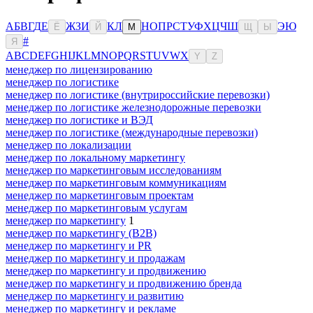
А
Б
В
Г
Д
Е
Ж
З
И
К
Л
Н
О
П
Р
С
Т
У
Ф
Х
Ц
Ч
Ш
Э
Ю
Ё
Й
М
Щ
Ы
#
Я
A
B
C
D
E
F
G
H
I
J
K
L
M
N
O
P
Q
R
S
T
U
V
W
X
Y
Z
менеджер по лицензированию
менеджер по логистике
менеджер по логистике (внутрироссийские перевозки)
менеджер по логистике железнодорожные перевозки
менеджер по логистике и ВЭД
менеджер по логистике (международные перевозки)
менеджер по локализации
менеджер по локальному маркетингу
менеджер по маркетинговым исследованиям
менеджер по маркетинговым коммуникациям
менеджер по маркетинговым проектам
менеджер по маркетинговым услугам
менеджер по маркетингу
1
менеджер по маркетингу (B2B)
менеджер по маркетингу и PR
менеджер по маркетингу и продажам
менеджер по маркетингу и продвижению
менеджер по маркетингу и продвижению бренда
менеджер по маркетингу и развитию
менеджер по маркетингу и рекламе