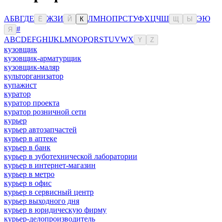
А
Б
В
Г
Д
Е
Ж
З
И
Л
М
Н
О
П
Р
С
Т
У
Ф
Х
Ц
Ч
Ш
Э
Ю
Ё
Й
К
Щ
Ы
#
Я
A
B
C
D
E
F
G
H
I
J
K
L
M
N
O
P
Q
R
S
T
U
V
W
X
Y
Z
кузовщик
кузовщик-арматурщик
кузовщик-маляр
культорганизатор
купажист
куратор
куратор проекта
куратор розничной сети
курьер
курьер автозапчастей
курьер в аптеке
курьер в банк
курьер в зуботехнической лаборатории
курьер в интернет-магазин
курьер в метро
курьер в офис
курьер в сервисный центр
курьер выходного дня
курьер в юридическую фирму
курьер-делопроизводитель