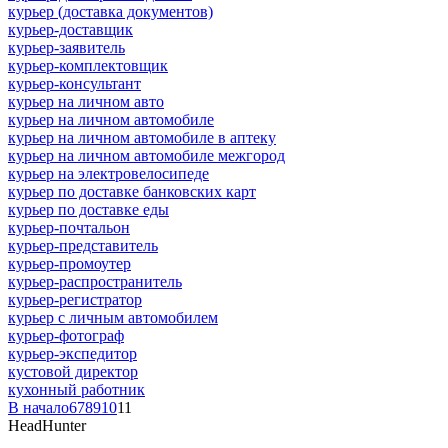
курьер (доставка документов)
курьер-доставщик
курьер-заявитель
курьер-комплектовщик
курьер-консультант
курьер на личном авто
курьер на личном автомобиле
курьер на личном автомобиле в аптеку
курьер на личном автомобиле межгород
курьер на электровелосипеде
курьер по доставке банковских карт
курьер по доставке еды
курьер-почтальон
курьер-представитель
курьер-промоутер
курьер-распространитель
курьер-регистратор
курьер с личным автомобилем
курьер-фотограф
курьер-экспедитор
кустовой директор
кухонный работник
В начало
6
7
8
9
10
11
HeadHunter