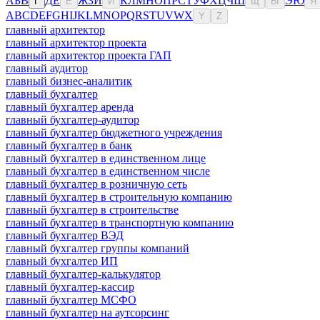
А
Б
В
Д
Е
Ж
З
И
К
Л
М
Н
О
П
Р
С
Т
У
Ф
Х
Ц
Ч
Ш
Э
Ю
Г
Ё
Й
Щ
Ы
Я
A
B
C
D
E
F
G
H
I
J
K
L
M
N
O
P
Q
R
S
T
U
V
W
X
Y
Z
главный архитектор
главный архитектор проекта
главный архитектор проекта ГАП
главный аудитор
главный бизнес-аналитик
главный бухгалтер
главный бухгалтер аренда
главный бухгалтер-аудитор
главный бухгалтер бюджетного учреждения
главный бухгалтер в банк
главный бухгалтер в единственном лице
главный бухгалтер в единственном числе
главный бухгалтер в розничную сеть
главный бухгалтер в строительную компанию
главный бухгалтер в строительстве
главный бухгалтер в транспортную компанию
главный бухгалтер ВЭД
главный бухгалтер группы компаний
главный бухгалтер ИП
главный бухгалтер-калькулятор
главный бухгалтер-кассир
главный бухгалтер МСФО
главный бухгалтер на аутсорсинг