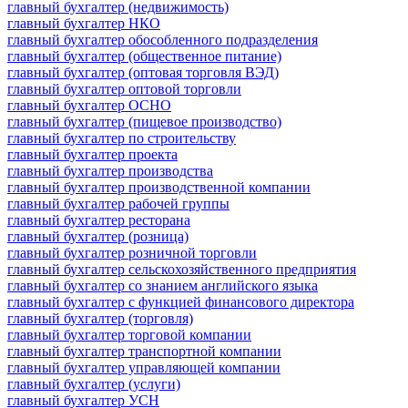
главный бухгалтер (недвижимость)
главный бухгалтер НКО
главный бухгалтер обособленного подразделения
главный бухгалтер (общественное питание)
главный бухгалтер (оптовая торговля ВЭД)
главный бухгалтер оптовой торговли
главный бухгалтер ОСНО
главный бухгалтер (пищевое производство)
главный бухгалтер по строительству
главный бухгалтер проекта
главный бухгалтер производства
главный бухгалтер производственной компании
главный бухгалтер рабочей группы
главный бухгалтер ресторана
главный бухгалтер (розница)
главный бухгалтер розничной торговли
главный бухгалтер сельскохозяйственного предприятия
главный бухгалтер со знанием английского языка
главный бухгалтер с функцией финансового директора
главный бухгалтер (торговля)
главный бухгалтер торговой компании
главный бухгалтер транспортной компании
главный бухгалтер управляющей компании
главный бухгалтер (услуги)
главный бухгалтер УСН