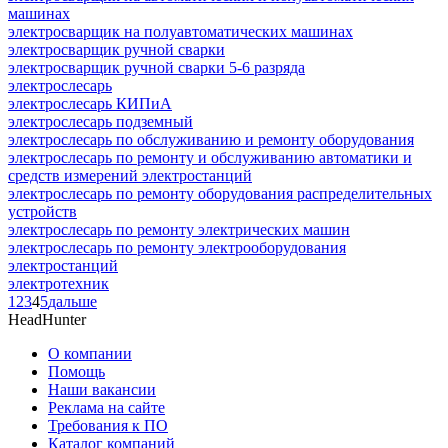
машинах
электросварщик на полуавтоматических машинах
электросварщик ручной сварки
электросварщик ручной сварки 5-6 разряда
электрослесарь
электрослесарь КИПиА
электрослесарь подземный
электрослесарь по обслуживанию и ремонту оборудования
электрослесарь по ремонту и обслуживанию автоматики и
средств измерений электростанций
электрослесарь по ремонту оборудования распределительных
устройств
электрослесарь по ремонту электрических машин
электрослесарь по ремонту электрооборудования
электростанций
электротехник
1
2
3
4
5
дальше
HeadHunter
О компании
Помощь
Наши вакансии
Реклама на сайте
Требования к ПО
Каталог компаний