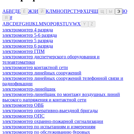
А
Б
В
Г
Д
Е
Ж
З
И
К
Л
М
Н
О
П
Р
С
Т
У
Ф
Х
Ц
Ч
Ш
Ю
Ё
Й
Щ
Ы
Э
#
Я
A
B
C
D
E
F
G
H
I
J
K
L
M
N
O
P
Q
R
S
T
U
V
W
X
Y
Z
электромонтер 4 разряда
электромонтер 5-6 разряда
электромонтер 5 разряда
электромонтер 6 разряда
электромонтер ГПМ
электромонтер диспетчерского оборудования и
телеавтоматики
электромонтер контактной сети
электромонтер линейных сооружений
электромонтер линейных сооружений телефонной связи и
радиофикации
электромонтер-линейщик
электромонтер-линейщик по монтажу воздушных линий
высокого напряжения и контактной сети
электромонтер ОВБ
электромонтер оперативно-выездной бригады
электромонтер ОПС
электромонтер охранно-пожарной сигнализации
электромонтер по испытаниям и измерениям
электромонтер по обслуживанию буровых