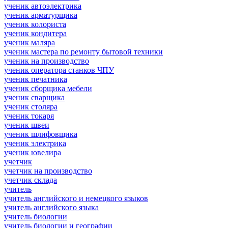
ученик автоэлектрика
ученик арматурщика
ученик колориста
ученик кондитера
ученик маляра
ученик мастера по ремонту бытовой техники
ученик на производство
ученик оператора станков ЧПУ
ученик печатника
ученик сборщика мебели
ученик сварщика
ученик столяра
ученик токаря
ученик швеи
ученик шлифовщика
ученик электрика
ученик ювелира
учетчик
учетчик на производство
учетчик склада
учитель
учитель английского и немецкого языков
учитель английского языка
учитель биологии
учитель биологии и географии