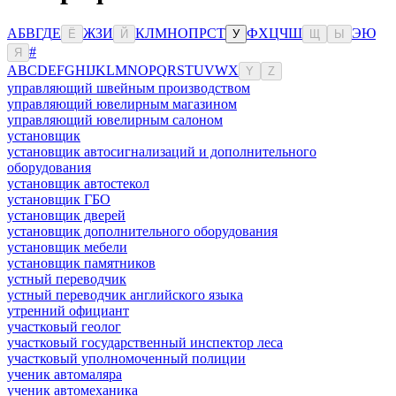
А
Б
В
Г
Д
Е
Ж
З
И
К
Л
М
Н
О
П
Р
С
Т
Ф
Х
Ц
Ч
Ш
Э
Ю
Ё
Й
У
Щ
Ы
#
Я
A
B
C
D
E
F
G
H
I
J
K
L
M
N
O
P
Q
R
S
T
U
V
W
X
Y
Z
управляющий швейным производством
управляющий ювелирным магазином
управляющий ювелирным салоном
установщик
установщик автосигнализаций и дополнительного
оборудования
установщик автостекол
установщик ГБО
установщик дверей
установщик дополнительного оборудования
установщик мебели
установщик памятников
устный переводчик
устный переводчик английского языка
утренний официант
участковый геолог
участковый государственный инспектор леса
участковый уполномоченный полиции
ученик автомаляра
ученик автомеханика