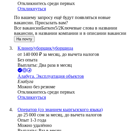
Откликнитесь среди первых
Откликнуться
По вашему запросу ещё будут появляться новые
вакансии. Присылать вам?
Все вакансии
Баткен
5/2
Ключевые слова в названии
вакансии, в названии компании и в описании вакансии
На почту
Клинер/уборщик/уборщица
от
140 000
₽
за месяц,
до вычета налогов
Без опыта
Выплаты: Два раза в месяц
Алабуга. Эксплуатация объектов
Елабуга
Можно без резюме
Откликнитесь среди первых
Откликнуться
Оператор (со знанием кыргызского языка)
до
25 000
сом
за месяц,
до вычета налогов
Опыт 1-3 года
Можно удалённо
Выплаты: Раз в месяц