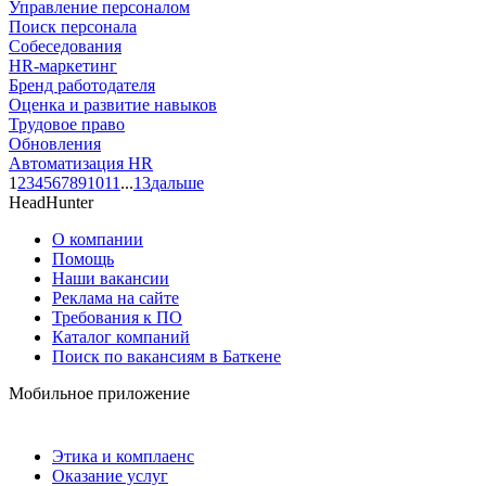
Управление персоналом
Поиск персонала
Собеседования
HR-маркетинг
Бренд работодателя
Оценка и развитие навыков
Трудовое право
Обновления
Автоматизация HR
1
2
3
4
5
6
7
8
9
10
11
...
13
дальше
HeadHunter
О компании
Помощь
Наши вакансии
Реклама на сайте
Требования к ПО
Каталог компаний
Поиск по вакансиям в Баткене
Мобильное приложение
Этика и комплаенс
Оказание услуг