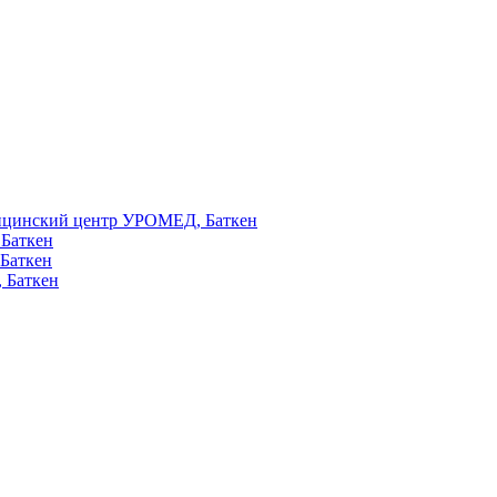
цинский центр УРОМЕД, Баткен
 Баткен
Баткен
 Баткен