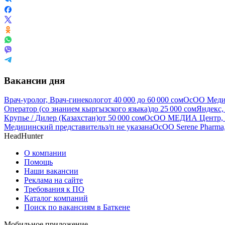
Вакансии дня
Врач-уролог, Врач-гинеколог
от
40 000
до
60 000
сом
ОсОО Меди
Оператор (со знанием кыргызского языка)
до
25 000
сом
Яндекс,
Крупье / Дилер (Казахстан)
от
50 000
сом
ОсОО МЕДИА Центр, 
Медицинский представитель
з/п не указана
ОсОО Serene Pharma,
HeadHunter
О компании
Помощь
Наши вакансии
Реклама на сайте
Требования к ПО
Каталог компаний
Поиск по вакансиям в Баткене
Мобильное приложение