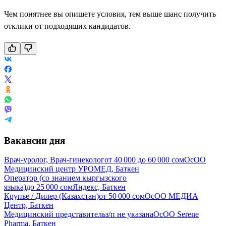
Чем понятнее вы опишете условия, тем выше шанс получить
отклики от подходящих кандидатов.
Вакансии дня
Врач-уролог, Врач-гинеколог
от
40 000
до
60 000
сом
ОсОО
Медицинский центр УРОМЕД, Баткен
Оператор (со знанием кыргызского
языка)
до
25 000
сом
Яндекс, Баткен
Крупье / Дилер (Казахстан)
от
50 000
сом
ОсОО МЕДИА
Центр, Баткен
Медицинский представитель
з/п не указана
ОсОО Serene
Pharma, Баткен