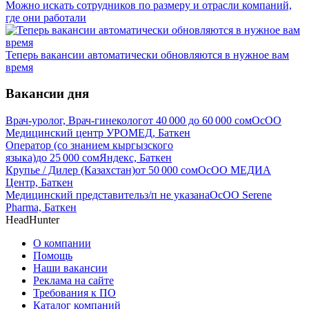
Можно искать сотрудников по размеру и отрасли компаний,
где они работали
Теперь вакансии автоматически обновляются в нужное вам
время
Вакансии дня
Врач-уролог, Врач-гинеколог
от
40 000
до
60 000
сом
ОсОО
Медицинский центр УРОМЕД, Баткен
Оператор (со знанием кыргызского
языка)
до
25 000
сом
Яндекс, Баткен
Крупье / Дилер (Казахстан)
от
50 000
сом
ОсОО МЕДИА
Центр, Баткен
Медицинский представитель
з/п не указана
ОсОО Serene
Pharma, Баткен
HeadHunter
О компании
Помощь
Наши вакансии
Реклама на сайте
Требования к ПО
Каталог компаний